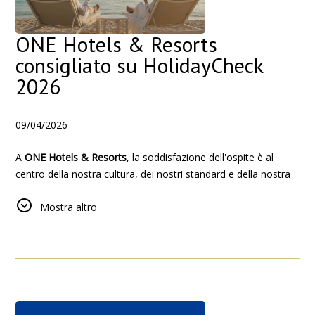
ONE Hotels & Resorts
consigliato su HolidayCheck
2026
09/04/2026
A
ONE Hotels & Resorts
, la soddisfazione dell'ospite è al
centro della nostra cultura, dei nostri standard e della nostra
promessa.
Mostra altro
Riconosciuto tra i
Hotel consigliati su HolidayCheck ' 26
, il
marchio continua a riflettere la fiducia, la coerenza e un forte
impegno per l'ospitalità di qualità.
Nel 2026, questo riconoscimento è ulteriormente evidenziato
dal riconoscimento assegnato a proprietà selezionate, che
riflette la dedizione dei nostri team e le esperienze memorabili