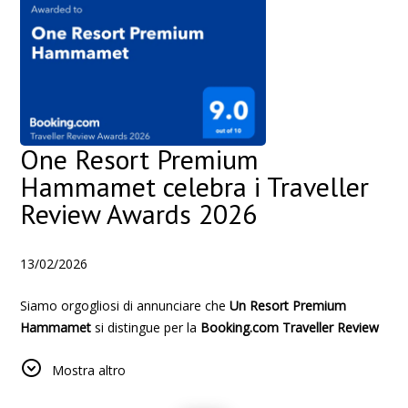
consegnate ai nostri ospiti ogni giorno.
UNA squadra. UNA visione. UN SOLO obiettivo.
Per creare soggiorni indimenticabili e momenti significativi per
ogni ospite.
Perché in UNO, non è semplicemente ospitalità-è la firma di
"L'UNICA esperienza.”
One Resort Premium
Hammamet celebra i Traveller
Review Awards 2026
13/02/2026
Siamo orgogliosi di annunciare che
Un Resort Premium
Hammamet
si distingue per la
Booking.com Traveller Review
Awards 2026
, con una valutazione eccezionale di
9.0/10
,
Mostra altro
premiato sulla base di recensioni verificate dei clienti.
Questo prestigioso riconoscimento va ben oltre un semplice