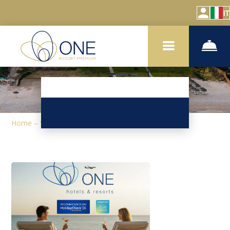
IT
Home
–
Sull'hotel
–
Notizia