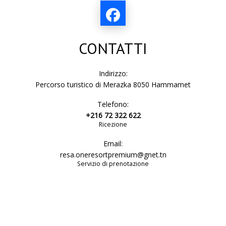
punteggio: incarna la fiducia, la soddisfazione e le esperienze
memorabili vissute dai nostri ospiti.
Cosa significa questo premio per One Resort Premium
CONTATTI
Hammamet
Una nota notevole di
9.0 / 10 basato su recensioni
Indirizzo:
certificate
Percorso turistico di Merazka 8050 Hammamet
Il riconoscimento del costante impegno del nostro
Telefono:
team per un'ospitalità eccellente
+216 72 322 622
Ricezione
La prova di un comfort irreprensibile e di un servizio
raffinato e costante
Email:
resa.oneresortpremium@gnet.tn
Celebrando ogni recensione positiva condivisa dai nostri
Servizio di prenotazione
stimati clienti
Questa distinzione riflette la passione, la professionalità e la
dedizione dei nostri team, che lavorano ogni giorno per offrire
un'esperienza di alto livello che soddisfi le vostre aspettative.
Ringraziamo calorosamente i nostri clienti per la loro fiducia e