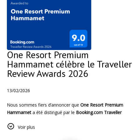
mémorables offertes à nos hôtes au quotidien.
ONE team. ONE vision. ONE goal.
Créer des séjours inoubliables et des souvenirs précieux pour
chaque client.
Chez ONE, il ne s’agit pas seulement d’hospitalité — il s’agit de
la signature de
“The ONE Experience”
.
One Resort Premium
Hammamet célèbre le Traveller
Review Awards 2026
13/02/2026
Nous sommes fiers d’annoncer que
One Resort Premium
Hammamet
a été distingué par le
Booking.com Traveller
Review Awards 2026
, avec une note exceptionnelle de
9.0/10
,
Voir plus
attribuée sur la base d’avis clients vérifiés.
Cette reconnaissance prestigieuse va bien au-delà d’un simple