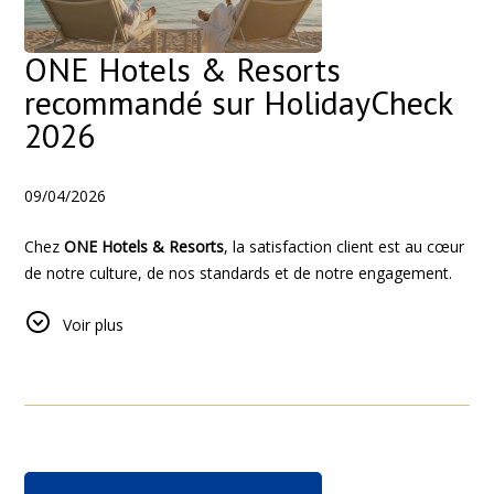
ONE Hotels & Resorts
recommandé sur HolidayCheck
2026
09/04/2026
Chez
ONE Hotels & Resorts
, la satisfaction client est au cœur
de notre culture, de nos standards et de notre engagement.
Reconnue parmi les
hôtels recommandés sur
Voir plus
HolidayCheck'26
, la marque continue d’incarner la confiance,
la constance et un véritable engagement envers une
hospitalité de qualité.
En 2026, cette reconnaissance est renforcée par les
distinctions obtenues par certaines adresses du groupe,
témoignant de l’implication de nos équipes et des expériences