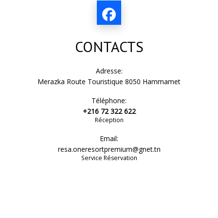
score : elle incarne la confiance, la satisfaction et les
expériences mémorables vécues par nos hôtes.
Ce que signifie cette récompense pour One Resort Premium
CONTACTS
Hammamet
Une note remarquable de
9.0/10 basée sur des avis
Adresse:
certifiés
Merazka Route Touristique 8050 Hammamet
La reconnaissance de l’engagement constant de notre
Téléphone:
équipe envers une hospitalité d’excellence
+216 72 322 622
Réception
La preuve d’un confort irréprochable et d’un service
raffiné et constant
Email:
resa.oneresortpremium@gnet.tn
La célébration de chaque avis positif partagé par nos
Service Réservation
précieux clients
Cette distinction reflète la passion, le professionnalisme et le
dévouement de nos équipes, qui œuvrent chaque jour pour
offrir une expérience haut de gamme à la hauteur de vos
attentes.