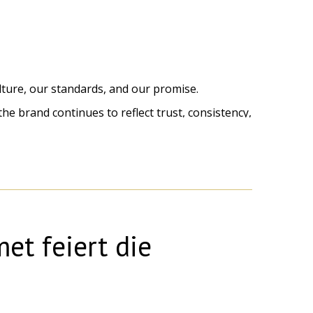
culture, our standards, and our promise.
 the brand continues to reflect trust, consistency,
arded to selected properties, reflecting the
o our guests every day.
uest.
t feiert die
e one Experience.”