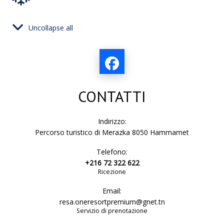
Uncollapse all
asciugacapelli
frigobar
CONTATTI
doccia
Indirizzo:
Percorso turistico di Merazka 8050 Hammamet
Telefono:
lavandino
+216 72 322 622
Ricezione
Email:
asciugamani
resa.oneresortpremium@gnet.tn
Servizio di prenotazione