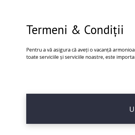
Termeni & Condiții
Pentru a vă asigura că aveți o vacanță armonioasă
toate serviciile și serviciile noastre, este import
U