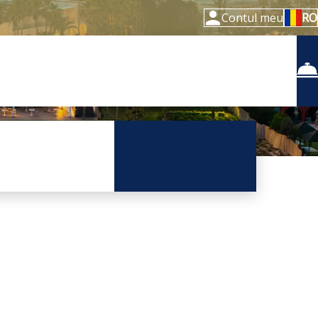
Contul meu
RO