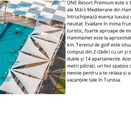
ONE Resort Premium este o b
ale Mării Mediterane din Ha
întruchipează esența luxului și
neuitat. Evadare în inima frum
turistic, foarte aproape de m
Hammamet este la aproximativ
km. Terenul de golf este situ
compus din 2 clădiri cu un și 
duble și 14 apartamente. Aces
metri pătrați, un hol spațios c
nevoie pentru a te relaxa și a
vacanțele tale în Tunisia.