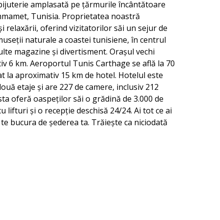
ijuterie amplasată pe țărmurile încântătoare
mmamet, Tunisia. Proprietatea noastră
 relaxării, oferind vizitatorilor săi un sejur de
useții naturale a coastei tunisiene, în centrul
ulte magazine și divertisment. Orașul vechi
 6 km. Aeroportul Tunis Carthage se află la 70
at la aproximativ 15 km de hotel. Hotelul este
două etaje și are 227 de camere, inclusiv 212
ta oferă oaspeților săi o grădină de 3.000 de
u lifturi și o recepție deschisă 24/24. Ai tot ce ai
 te bucura de șederea ta. Trăiește ca niciodată