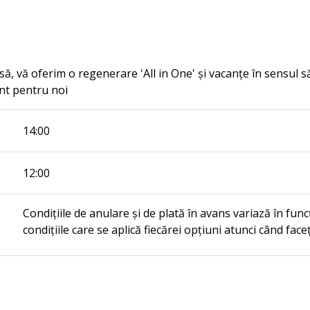
, vă oferim o regenerare 'All in One' și vacanțe în sensul său
ant pentru noi
14:00
12:00
Condițiile de anulare și de plată în avans variază în func
condițiile care se aplică fiecărei opțiuni atunci când face