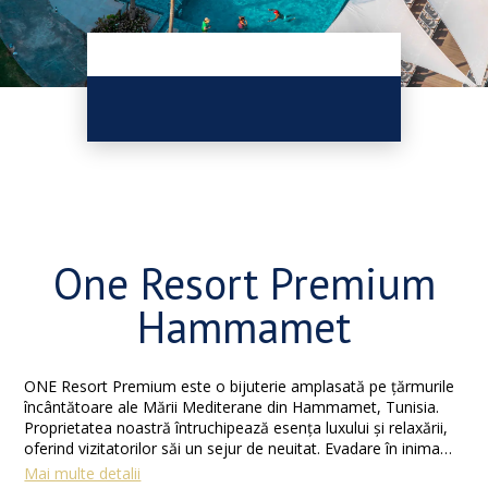
One Resort Premium
Hammamet
ONE Resort Premium este o bijuterie amplasată pe țărmurile
încântătoare ale Mării Mediterane din Hammamet, Tunisia.
Proprietatea noastră întruchipează esența luxului și relaxării,
oferind vizitatorilor săi un sejur de neuitat. Evadare în inima
frumuseții naturale a coastei tunisiene, în centrul turistic,
Mai multe detalii