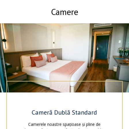
foarte aproape de multe magazine și divertisment. Orașul
vechi Hammamet este la aproximativ 6 km. Aeroportul Tunis
Camere
Carthage se află la 70 km. Terenul de golf este situat la
aproximativ 15 km de hotel. Hotelul este compus din 2 clădiri
cu un și două etaje și are 227 de camere, inclusiv 212 duble și
14 apartamente. Acesta oferă oaspeților săi o grădină de
3.000 de metri pătrați, un hol spațios cu lifturi și o recepție
deschisă 24/24. Ai tot ce ai nevoie pentru a te relaxa și a te
bucura de șederea ta. Trăiește ca niciodată vacanțele tale în
Tunisia.
Cameră Dublă Standard
Camerele noastre spațioase și pline de